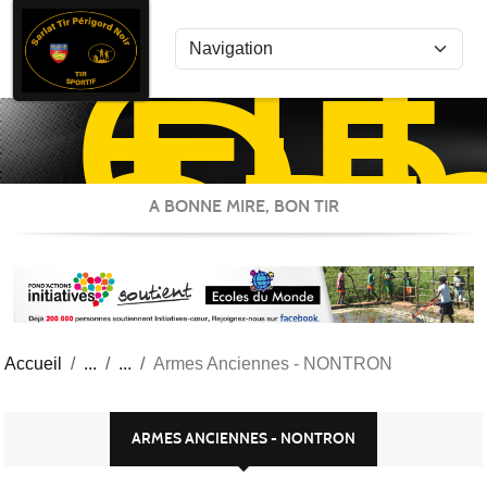
CL
Panneau de gestion des cookies
DE
TIR
SP
ST
A BONNE MIRE, BON TIR
Accueil
Armes Anciennes - NONTRON
ARMES ANCIENNES - NONTRON